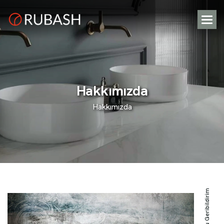
H
a
k
k
ı
m
ı
z
d
a
Hakkımızda
Olumlu Geribildirim