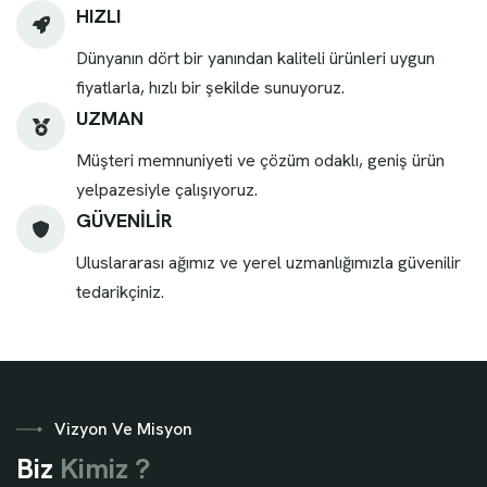
HIZLI
Dünyanın dört bir yanından kaliteli ürünleri uygun
fiyatlarla, hızlı bir şekilde sunuyoruz.
UZMAN
Müşteri memnuniyeti ve çözüm odaklı, geniş ürün
yelpazesiyle çalışıyoruz.
GÜVENİLİR
Uluslararası ağımız ve yerel uzmanlığımızla güvenilir
tedarikçiniz.
Vizyon Ve Misyon
B
i
z
K
i
m
i
z
?