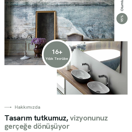
%
95
16
+
Yıllık Tecrübe
Hakkımızda
T
a
s
a
r
ı
m
t
u
t
k
u
m
u
z
,
v
i
z
y
o
n
u
n
u
z
g
e
r
ç
e
ğ
e
d
ö
n
ü
ş
ü
y
o
r