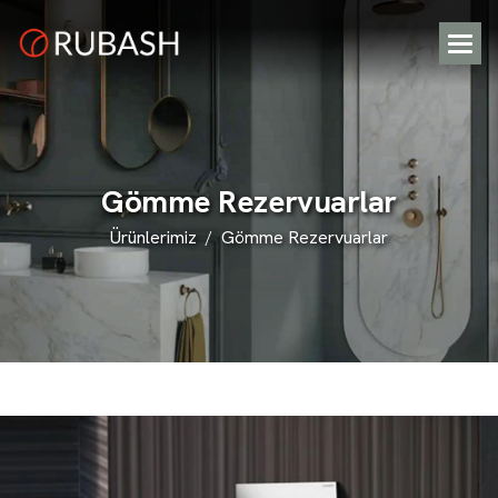
G
ö
m
m
e
R
e
z
e
r
v
u
a
r
l
a
r
Ürünlerimiz
Gömme Rezervuarlar