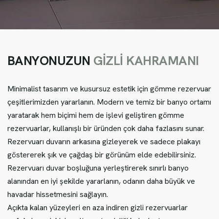
B
A
N
Y
O
N
U
Z
U
N
G
İ
Z
L
İ
K
A
H
R
A
M
A
N
I
Minimalist tasarım ve kusursuz estetik için gömme rezervuar
çeşitlerimizden yararlanın. Modern ve temiz bir banyo ortamı
yaratarak hem biçimi hem de işlevi geliştiren gömme
rezervuarlar, kullanışlı bir üründen çok daha fazlasını sunar.
Rezervuarı duvarın arkasına gizleyerek ve sadece plakayı
göstererek şık ve çağdaş bir görünüm elde edebilirsiniz.
Rezervuarı duvar boşluğuna yerleştirerek sınırlı banyo
alanından en iyi şekilde yararlanın, odanın daha büyük ve
havadar hissetmesini sağlayın.
Açıkta kalan yüzeyleri en aza indiren gizli rezervuarlar