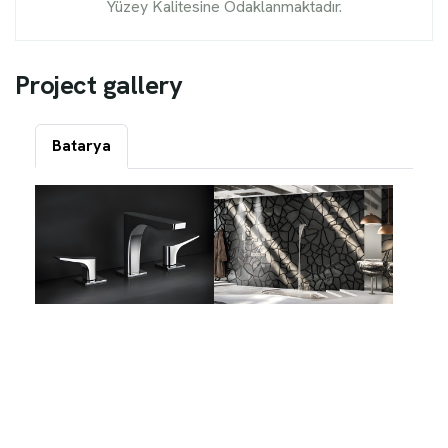
Yüzey Kalitesine Odaklanmaktadır.
P
r
o
j
e
c
t
g
a
l
l
e
r
y
Batarya