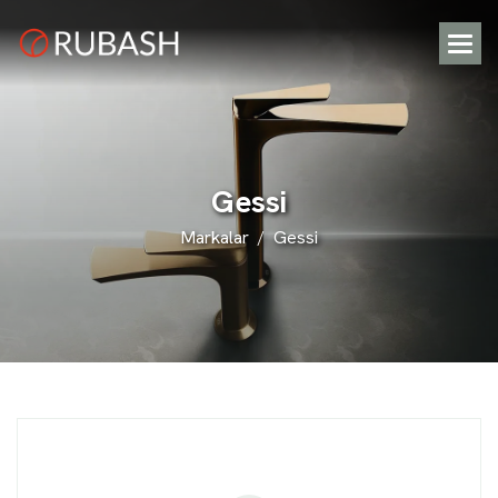
G
e
s
s
i
Markalar
Gessi