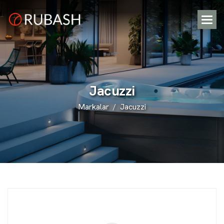
J
a
c
u
z
z
i
Markalar
Jacuzzi