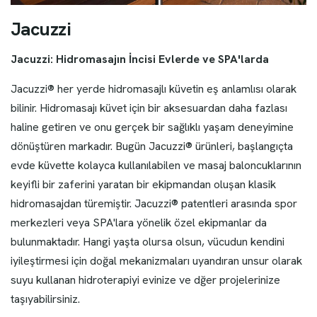
J
a
c
u
z
z
i
Jacuzzi: Hidromasajın İncisi Evlerde ve SPA'larda
Jacuzzi® her yerde hidromasajlı küvetin eş anlamlısı olarak
bilinir. Hidromasajı küvet için bir aksesuardan daha fazlası
haline getiren ve onu gerçek bir sağlıklı yaşam deneyimine
dönüştüren markadır. Bugün Jacuzzi® ürünleri, başlangıçta
evde küvette kolayca kullanılabilen ve masaj baloncuklarının
keyifli bir zaferini yaratan bir ekipmandan oluşan klasik
hidromasajdan türemiştir. Jacuzzi® patentleri arasında spor
merkezleri veya SPA'lara yönelik özel ekipmanlar da
bulunmaktadır. Hangi yaşta olursa olsun, vücudun kendini
iyileştirmesi için doğal mekanizmaları uyandıran unsur olarak
suyu kullanan hidroterapiyi evinize ve dğer projelerinize
taşıyabilirsiniz.