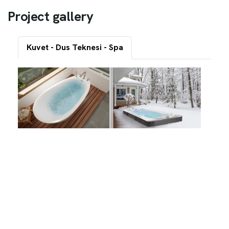
P
r
o
j
e
c
t
g
a
l
l
e
r
y
Kuvet - Dus Teknesi - Spa