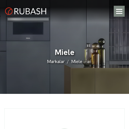
M
i
e
l
e
Markalar
Miele