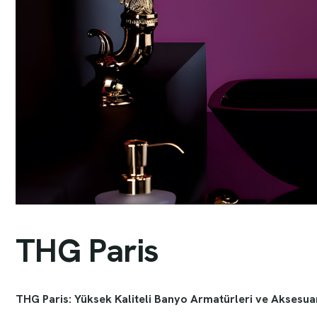
T
H
G
P
a
r
i
s
THG Paris: Yüksek Kaliteli Banyo Armatürleri ve Aksesuar