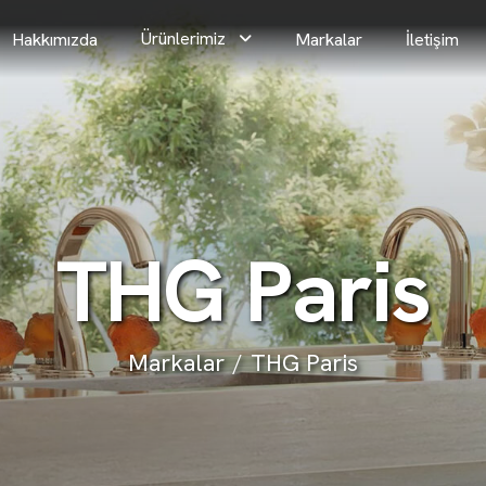
Ürünlerimiz
Hakkımızda
Markalar
İletişim
T
H
G
P
a
r
i
s
Markalar
THG Paris