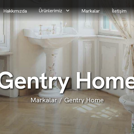
Ürünlerimiz
Hakkımızda
Markalar
İletişim
G
e
n
t
r
y
H
o
m
Markalar
Gentry Home