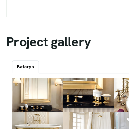
P
r
o
j
e
c
t
g
a
l
l
e
r
y
Batarya