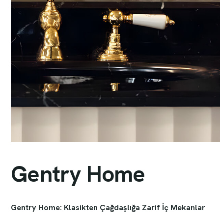
G
e
n
t
r
y
H
o
m
e
Gentry Home: Klasikten Çağdaşlığa Zarif İç Mekanlar