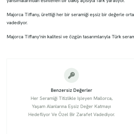
yansımalarından esinlenen bir bakış açısıyla fark yaratıyor.
Majorca Tiffany, ürettiği her bir seramiği eşsiz bir değerle ort
vadediyor.
Majorca Tiffany’nin kalitesi ve özgün tasarımlarıyla Türk sera
Benzersiz Değerler
Her Seramiği Titizlikle Işleyen Mallorca,
Yaşam Alanlarına Eşsiz Değer Katmayı
Hedefliyor Ve Özel Bir Zarafet Vadediyor.