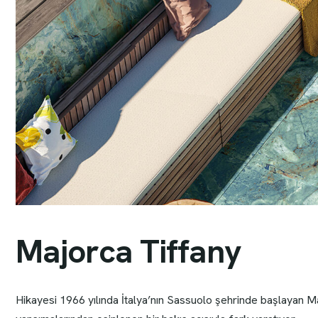
M
a
j
o
r
c
a
T
i
f
f
a
n
y
Hikayesi 1966 yılında İtalya’nın Sassuolo şehrinde başlayan M