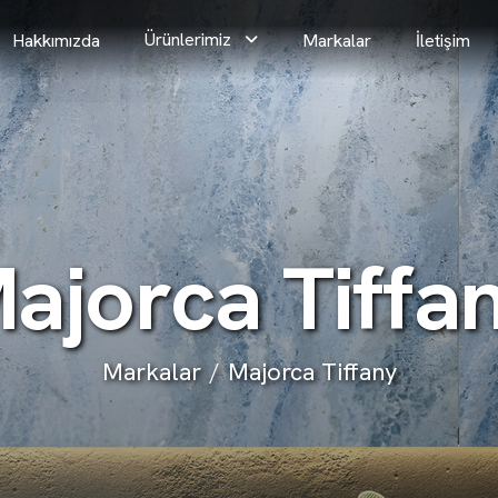
Ürünlerimiz
Hakkımızda
Markalar
İletişim
M
a
j
o
r
c
a
T
i
f
f
a
Markalar
Majorca Tiffany