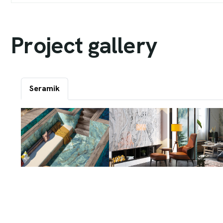
P
r
o
j
e
c
t
g
a
l
l
e
r
y
Seramik