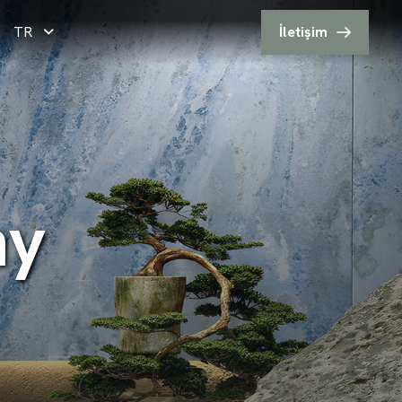
TR
İletişim
n
y