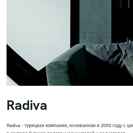
R
a
d
i
v
a
Radiva - турецкая компания, основанная в 2000 году с ц