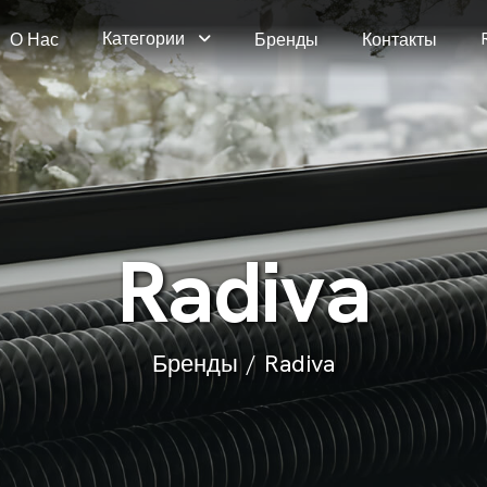
Категории
О Нас
Бренды
Контакты
R
a
d
i
v
a
Бренды
Radiva