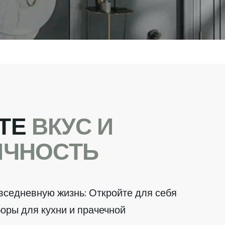
Т
Е
В
К
У
С
И
И
Ч
Н
О
С
Т
Ь
вседневную жизнь: Откройте для себя
оры для кухни и прачечной