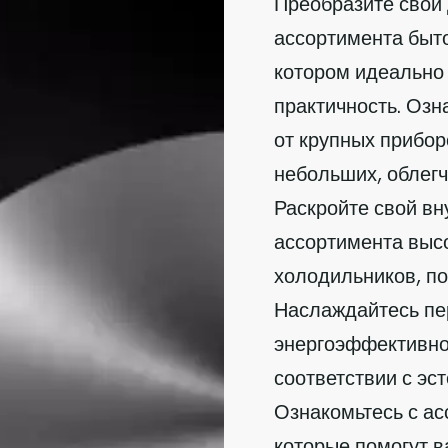
Преобразите свой
ассортимента быто
котором идеально 
практичность. Озн
от крупных прибор
небольших, облег
Раскройте свой в
ассортимента выс
холодильников, п
Наслаждайтесь пе
энергоэффективно
соответствии с эс
Ознакомьтесь с а
которые помогут в