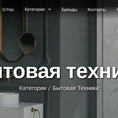
Категории
О Нас
Бренды
Контакты
ы
т
о
в
а
я
т
е
х
н
Категории
Бытовая Техника