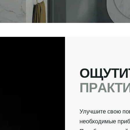
О
Щ
У
Т
И
П
Р
А
К
Т
Улучшите свою по
необходимые приб