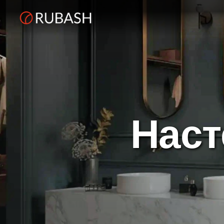
Н
а
с
т