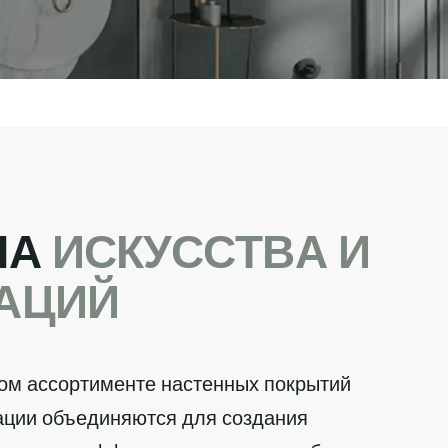
Ч
А
И
С
К
У
С
С
Т
В
А
И
А
Ц
И
Й
ом ассортименте настенных покрытий
вации объединяются для создания