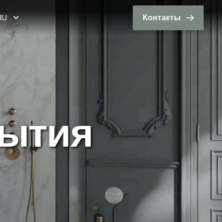
RU
Контакты
ы
т
и
я