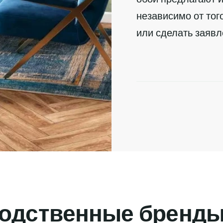
независимо от тог
или сделать заявл
о
д
с
т
в
е
н
н
ы
е
б
р
е
н
д