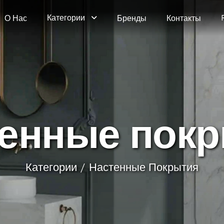
Категории
О Нас
Бренды
Контакты
е
н
н
ы
е
п
о
к
р
Категории
Настенные Покрытия