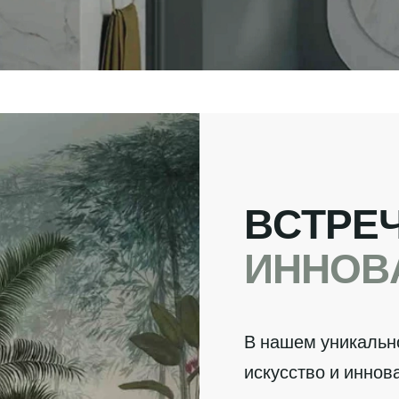
В
С
Т
Р
Е
И
Н
Н
О
В
В нашем уникальн
искусство и инно