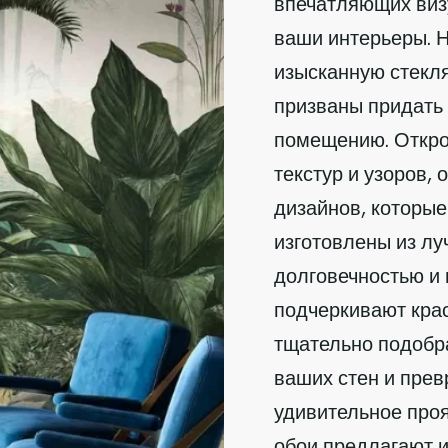
впечатляющих виз
ваши интерьеры. 
изысканную стекля
призваны придать
помещению. Открой
текстур и узоров,
дизайнов, которые
изготовлены из л
долговечностью и 
подчеркивают кра
тщательно подобр
ваших стен и пре
удивительное проя
обои предлагают и