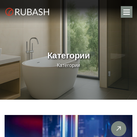
К
а
т
е
г
о
р
и
и
Категории